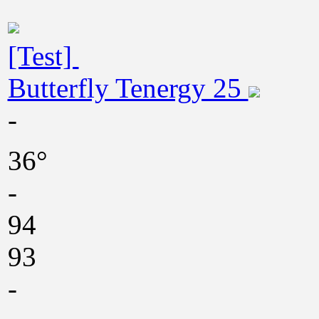
[Test]
Butterfly Tenergy 25
-
36°
-
94
93
-