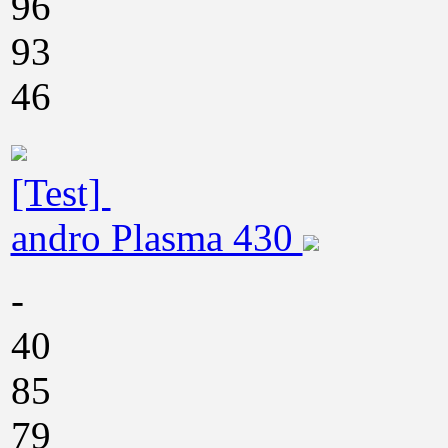
96
93
46
[Test]
andro Plasma 430
-
40
85
79