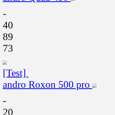
-
40
89
73
[Test]
andro Roxon 500 pro
-
20