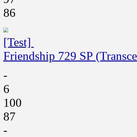
86
[Test]
Friendship 729 SP (Transc
-
6
100
87
-