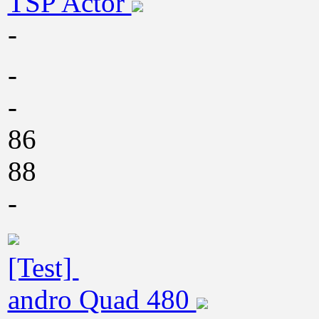
TSP Actor
-
-
-
86
88
-
[Test]
andro Quad 480