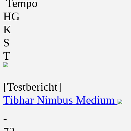
Tempo
HG
K
S
T
[Testbericht]
Tibhar Nimbus Medium
-