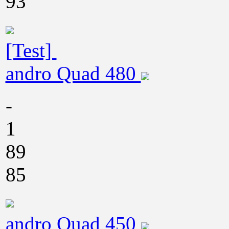
93
[Test]
andro Quad 480
-
1
89
85
andro Quad 450