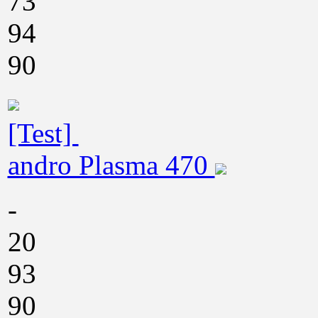
73
94
90
[Test]
andro Plasma 470
-
20
93
90