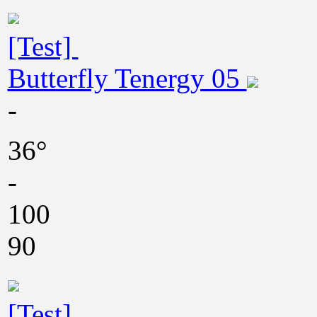
[Test]
Butterfly Tenergy 05
-
36°
-
100
90
[Test]