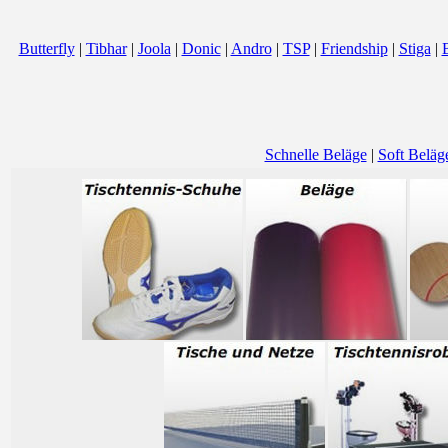
Butterfly
|
Tibhar
|
Joola
|
Donic
|
Andro
|
TSP
|
Friendship
|
Stiga
|
Schnelle Beläge
|
Soft Beläg