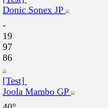
Donic Sonex JP
-
19
97
86
[Test]
Joola Mambo GP
40°