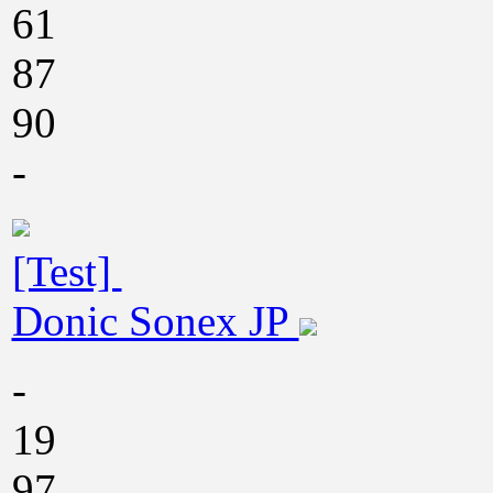
61
87
90
-
[Test]
Donic Sonex JP
-
19
97