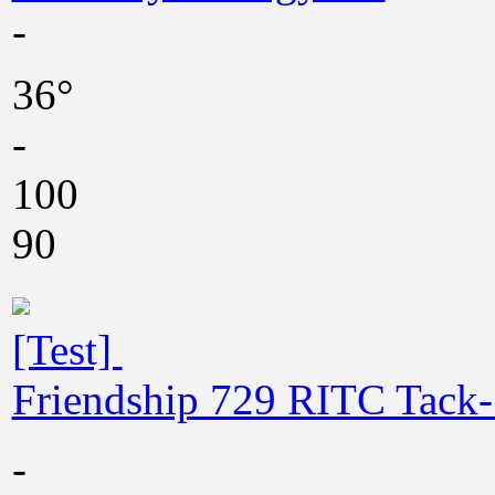
-
36°
-
100
90
[Test]
Friendship 729 RITC Tack
-