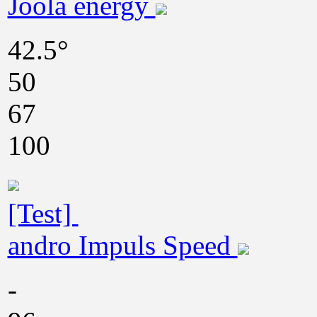
Joola energy
42.5°
50
67
100
[Test]
andro Impuls Speed
-