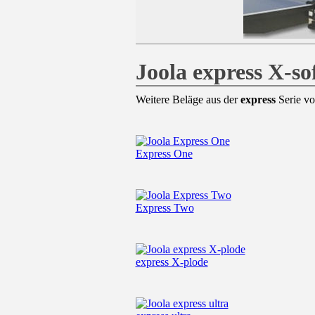
Joola express X-so
Weitere Beläge aus der
express
Serie v
Express One
Express Two
express X-plode