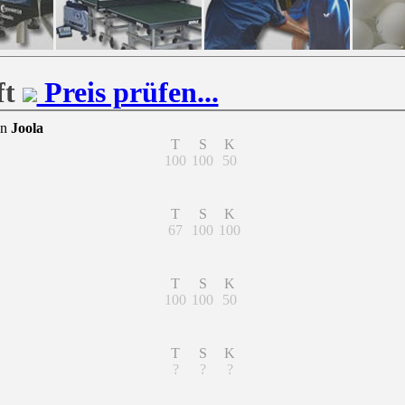
ft
Preis prüfen...
on
Joola
T
S
K
100
100
50
T
S
K
67
100
100
T
S
K
100
100
50
T
S
K
?
?
?