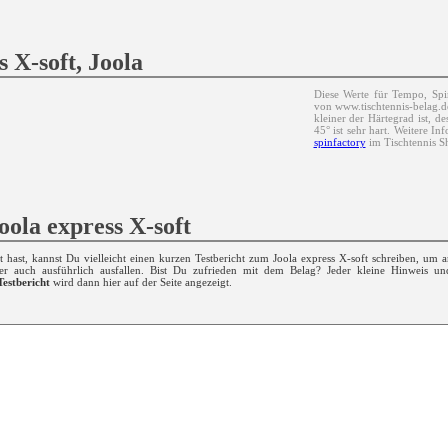
 X-soft, Joola
Diese Werte für Tempo, Spi
von www.tischtennis-belag.de
kleiner der Härtegrad ist, de
45° ist sehr hart. Weitere In
spinfactory
im Tischtennis S
oola express X-soft
elt hast, kannst Du vielleicht einen kurzen Testbericht zum Joola express X-soft schreiben, um 
er auch ausführlich ausfallen. Bist Du zufrieden mit dem Belag? Jeder kleine Hinweis 
Testbericht
wird dann hier auf der Seite angezeigt.