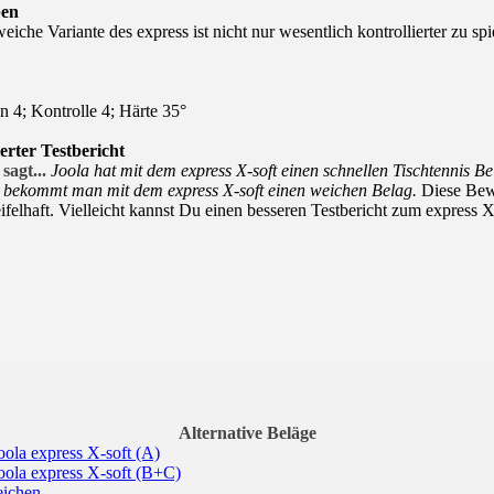
ben
iche Variante des express ist nicht nur wesentlich kontrollierter zu sp
 4; Kontrolle 4; Härte 35°
erter Testbericht
sagt...
Joola hat mit dem express X-soft einen schnellen Tischtennis Be
35° bekommt man mit dem express X-soft einen weichen Belag.
Diese Bew
ifelhaft. Vielleicht kannst Du einen besseren Testbericht zum express 
Alternative Beläge
oola express X-soft (A)
Joola express X-soft (B+C)
eichen
.