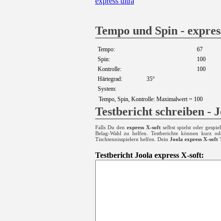
express ultra
Tempo und Spin - express
Tempo:
67
Spin:
100
Kontrolle:
100
Härtegrad:
35°
System:
Tempo, Spin, Kontrolle: Maximalwert = 100
Testbericht schreiben - J
Falls Du den
express X-soft
selbst spielst oder gespi
Belag-Wahl zu helfen. Testberichte können kurz od
Tischtennisspielern helfen. Dein
Joola express X-soft 
Testbericht Joola express X-soft: