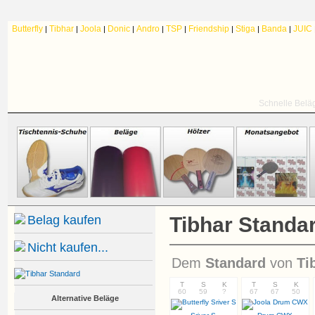
Butterfly
Tibhar
Joola
Donic
Andro
TSP
Friendship
Stiga
Banda
JUIC
|
|
|
|
|
|
|
|
|
Schnelle Belä
Belag kaufen
Tibhar Standa
Nicht kaufen...
Dem
Standard
von
Ti
T
S
K
T
S
K
60
59
?
67
67
50
Alternative Beläge